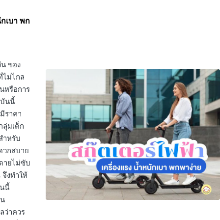
หนักเบา พก
วัน ของ
ี่ไม่ไกล
ินหรือการ
ันนี้
็มีราคา
ลุ่มเด็ก
 สำหรับ
สะดวกสบาย
ยดายไม่ซับ
 จึงทำให้
นี้
ัน
ลว่าควร