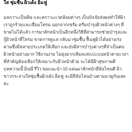
ใส ชุ่มชื้น ผิวเด้ง อิ่มฟู
มลภวาะเป็นพิษ และสภาวะเเวดล้อมต่างๆ เป็นปัจจัยส่งผลทำให้ผิว
เราถูกร้ายและเสื่อมโทรม นอกจากเซรั่ม ครีมบำรุงผิวหน้าต่างๆ ที่
ขาดไม่ได้เเล้ว การมาส์กหน้าเป็นอีกหนึ่งวิธีที่สามารถช่วยบำรุงและ
กู้ผิวหน้าที่โทรม ขาดการดูเเล กลับมาชุ่มชื้น ฟื้นฟูผิวได้อย่างเร่ง
ด่วนซึ่งมีหลายประเภทให้เลือก และยังมีสารบำรุงต่างๆที่จำเป็นต่อ
ผิวหน้าอย่างมาก ใช้งานง่าย ไม่ยุ่งยากเพียงแค่แปะบนหน้าตามเวลา
ที่สำคัญต้องเลือกให้เหมาะกับผิวหน้าด้วย จะได้มีผิวสุขภาพดี
บทความนี้ มินนี่ รีวิว ขอแนะนำ 10 แผ่นมาส์กหน้ายี่ห้อไหนดี ผิว
ขาวกระจ่างใสชุ่มชื้นผิวเด้ง อิ่มฟู จะมียี่ห้อไหนบ้างตามมาดูกันเลย
ค่ะ