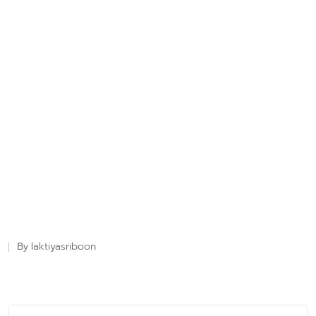
laktiyasriboon
By
Posted
by