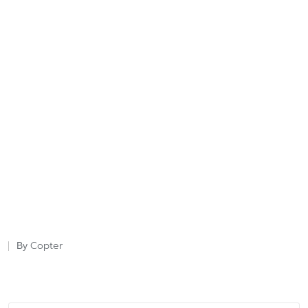
Copter
By
Posted
by