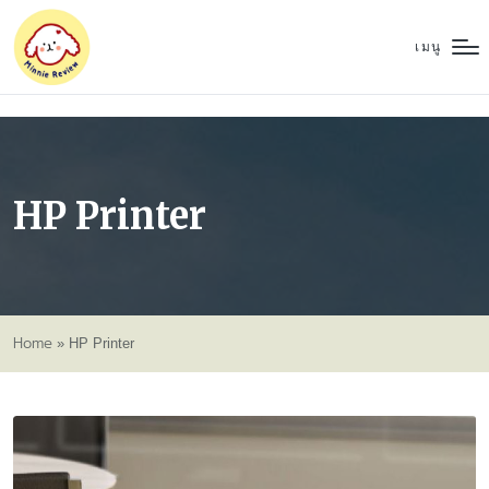
เมนู
HP Printer
Home
»
HP Printer