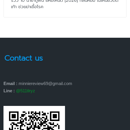
รีวิว 10 น้ำยาถูพื้น ยี่ห้อไหนดี [2026] กลิ่นหอม ไม่เหนียวติด
เท้า ช่วยฆ่าเชื้อโรค
Contact us
Email :
minniereview69@gmail.com
Line :
@511tlryz