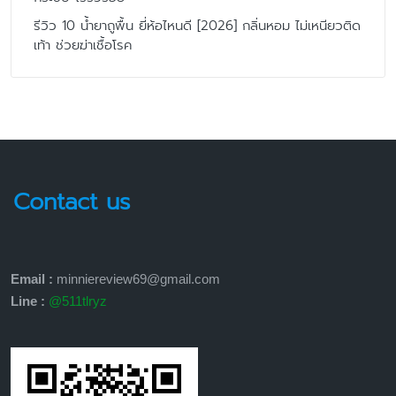
รีวิว 10 น้ำยาถูพื้น ยี่ห้อไหนดี [2026] กลิ่นหอม ไม่เหนียวติด
เท้า ช่วยฆ่าเชื้อโรค
Contact us
Email :
minniereview69@gmail.com
Line :
@511tlryz