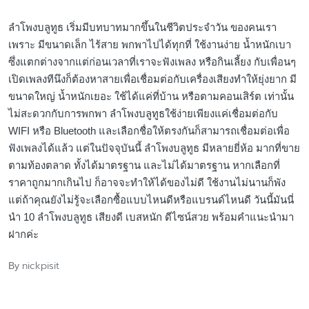
ลำโพงบลูทูธ เริ่มมีบทบาทมากขึ้นในชีวิตประจำวัน ของคนเรา
เพราะ มีขนาดเล็ก ไร้สาย พกพาไปได้ทุกที่ ใช้งานง่าย น้ำหนักเบา
ซึ่งแตกต่างจากแต่ก่อนเวลาที่เราจะฟังเพลง หรือกินเลี้ยง กับเพื่อนๆ
เปิดเพลงทีนึงก็ต้องหาสายเพื่อเชื่อมต่อกับเครื่องเสียงทำให้ยุ่งยาก มี
ขนาดใหญ่ น้ำหนักเยอะ ใช้ได้แค่ที่บ้าน หรือตามคอนเสิร์ต เท่านั้น
ไม่สะดวกกับการพกพา ลำโพงบลูทูธใช้ง่ายเพียงแค่เชื่อมต่อกับ
WIFI หรือ Bluetooth และเลือกชื่อให้ตรงกันก็สามารถเชื่อมต่อเพื่อ
ฟังเพลงได้แล้ว แต่ในปัจจุบันนี้ ลำโพงบลูทูธ มีหลายยี่ห้อ มากที่ขาย
ตามท้องตลาด ทั้งได้มาตรฐาน และไม่ได้มาตรฐาน หากเลือกที่
ราคาถูกมากเกินไป ก็อาจจะทำให้ได้ของไม่ดี ใช้งานไม่นานก็พัง
แต่ถ้าคุณยังไม่รู้จะเลือกซื้อแบบไหนดีหรือแบรนด์ไหนดี วันนี้มันนี่
นำ 10 ลำโพงบลูทูธ เสียงดี เบสหนัก ดีไซน์สวย พร้อมคำแนะนำมา
ฝากค่ะ
nickpisit
By
Posted
by