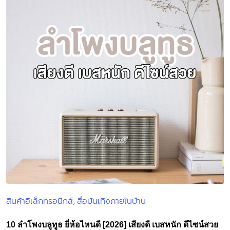
สินค้าอิเล็กทรอนิกส์
สื่อบันเทิงภายในบ้าน
Posted
in
10 ลําโพงบลูทูธ ยี่ห้อไหนดี [2026] เสียงดี เบสหนัก ดีไซน์สวย