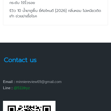
กระชับ ไร้ริ้วรอย
รีวิว 10 น้ำยาถูพื้น ยี่ห้อไหนดี [2026] กลิ่นหอม ไม่เหนียวติด
เท้า ช่วยฆ่าเชื้อโรค
Contact us
Email :
minniereview69@gmail.com
Line :
@511tlryz