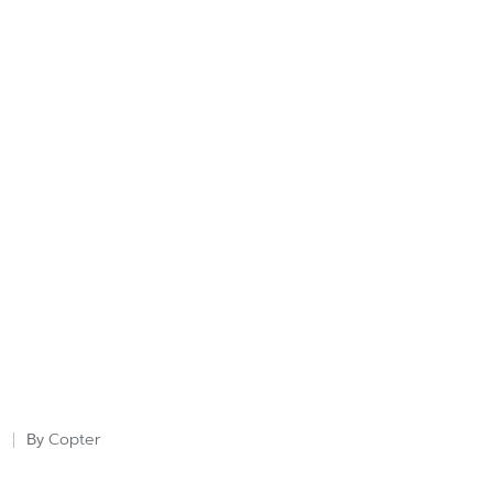
Copter
By
Posted
by