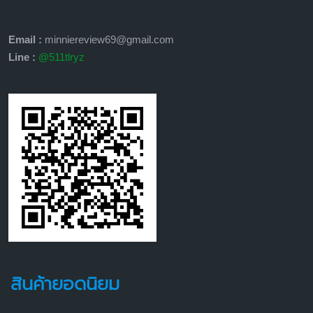
Email :
minniereview69@gmail.com
Line :
@511tlryz
สินค้ายอดนิยม