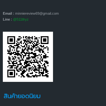
Email :
minniereview69@gmail.com
Line :
@511tlryz
สินค้ายอดนิยม