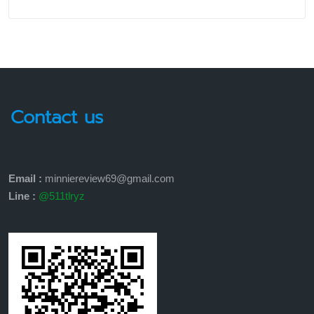
Contact us
Email :
minniereview69@gmail.com
Line :
@511tlryz