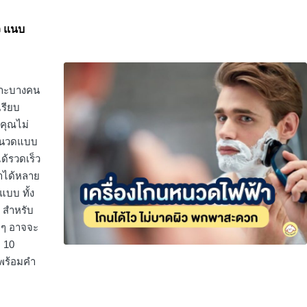
ว แนบ
ราะบางคน
เรียบ
้คุณไม่
กนหนวดแบบ
ด้รวดเร็ว
ทำได้หลาย
แบบ ทั้ง
ป สำหรับ
มๆ อาจจะ
ม 10
 พร้อมคำ