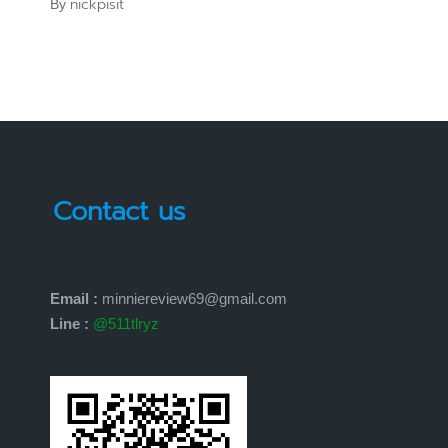
nickpisit
By
Posted
by
Contact us
Email :
minniereview69@gmail.com
Line :
@511tlryz