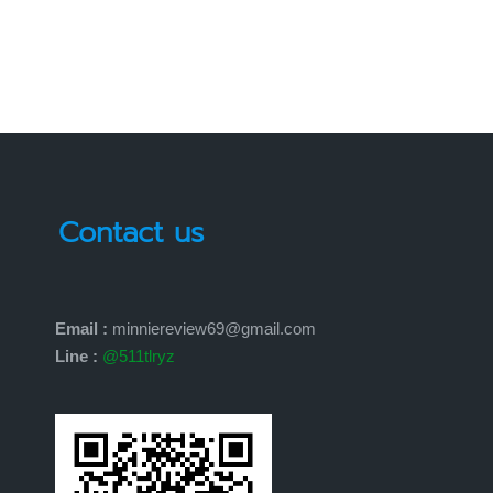
by
Contact us
Email :
minniereview69@gmail.com
Line :
@511tlryz