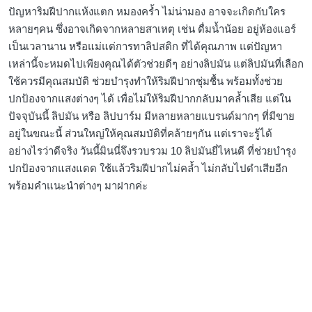
ปัญหาริมฝีปากแห้งแตก หมองคร้ำ ไม่น่ามอง อาจจะเกิดกับใคร
หลายๆคน ซึ่งอาจเกิดจากหลายสาเหตุ เช่น ดื่มน้ำน้อย อยู่ห้องแอร์
เป็นเวลานาน หรือแม่แต่การทาลิปสติก ที่ได้คุณภาพ แต่ปัญหา
เหล่านี้จะหมดไปเพียงคุณได้ตัวช่วยดีๆ อย่างลิปมัน แต่ลิปมันที่เลือก
ใช้ควรมีคุณสมบัติ ช่วยบำรุงทำให้ริมฝีปากชุ่มชื้น พร้อมทั้งช่วย
ปกป้องจากแสงต่างๆ ได้ เพื่อไม่ให้ริมฝีปากกลับมาคล้ำเสีย แต่ใน
ปัจจุบันนี้ ลิปมัน หรือ ลิปบาร์ม มีหลายหลายแบรนด์มากๆ ที่มีขาย
อยู่ในขณะนี้ ส่วนใหญ่ให้คุณสมบัติที่คล้ายๆกัน แต่เราจะรู้ได้
อย่างไรว่าดีจริง วันนี้มินนี่จึงรวบรวม 10 ลิปมันยี่ไหนดี ที่ช่วยบำรุง
ปกป้องจากแสงแดด ใช้แล้วริมฝีปากไม่คล้ำ ไม่กลับไปดำเสียอีก
พร้อมคำแนะนำต่างๆ มาฝากค่ะ