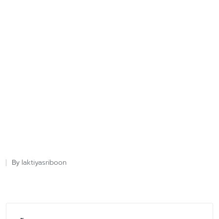
laktiyasriboon
By
Posted
by