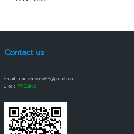
Contact us
Email :
minniereview69@gmail.com
Line :
@511tlryz