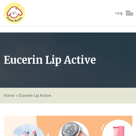
เมนู
Eucerin Lip Active
Home
»
Eucerin Lip Active