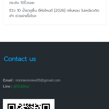
กระชับ ไร้ริ้วรอย
รีวิว 10 น้ำยาถูพื้น ยี่ห้อไหนดี [2026] กลิ่นหอม ไม่เหนียวติด
เท้า ช่วยฆ่าเชื้อโรค
Contact us
Email :
minniereview69@gmail.com
Line :
@511tlryz