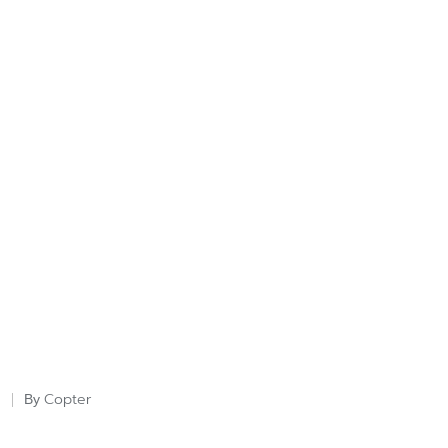
Copter
By
Posted
by