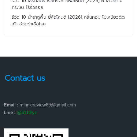
รีวิว 10 เซรั่มลดริ้วรอย40+ ยี่ห้อไหนดี [2026] ผิวสวยเด้ง
กระชับ ไร้ริ้วรอย
รีวิว 10 น้ำยาถูพื้น ยี่ห้อไหนดี [2026] กลิ่นหอม ไม่เหนียวติด
เท้า ช่วยฆ่าเชื้อโรค
Contact us
Email :
minniereview69@gmail.com
Line :
@511tlryz