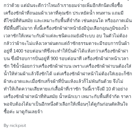
กว่าด้วย แต่มันจะดีกว่าไหมถ้าเรายอมจ่ายเพิ่มอีกสักนิดเพื่อซื้อ
เครื่องซักผ้าที่ถนอมผ้าเวลาที่คุณซัก ประหยัดน้ำ ทนทาน แถมมี
ดีไซน์ที่ทันสมัย และเหมาะกับพื้นที่จำกัด เช่นคอนโด หรืออภาตเม้น
ที่มีพื้นที่ไม่มาก ทั้งนี้เครื่องซักผ้าฝาหน้ายังมีปุ่มเลือกอุณภูมิของน้ำ
เวลาซักให้เหมาะกับผ้าแต่ละชนิดแถมยังมีระบบ อบ ในตัวไม่ต้อง
กลัวว่าผ้าจะไม่แห้งเวลาฝนตกแต่ถ้าซักธรรมดาจะมีรอบการปั่นผ้า
อยู่ที่ 1400 รอบต่อนาทีซึ่งจะทำให้ปั่นผ้าได้แห้งกว่าเครื่องซักผ้าฝา
บน ซึ่งมีรอบการปั่นอยู่ที่ 900 รอบต่อนาที เครื่องซักผ้าฝาหน้าเวลา
ซัก ใช้น้ำน้อยกว่าเครื่องซักผ้าฝาบน เพราะเครื่องซักผ้าฝาบนต้องใส่
น้ำให้ท่วมผ้าแล้วจึงซักได้ แต่เครื่องซักผ้าฝาหน้าไม่ต้องใส่เยอะก็ซัก
ผ้าสะอาดและเมื่อซักเสร็จผ้าที่ปั่นแห้งแล้วก็ไม่พันกันด้วย จึงไม่
ทำให้เกิดความเสียหายแก่เสื้อผ้าที่เราซัก วันนี้เราจึงมี 10 ตัวอย่าง
เครื่องซักผ้าฝาหน้าที่ทันสมัย น้ำหนักเบา เหมาะกับพื้นที่จำกัด ราคา
พอจับต้องได้มาเป็นอีกหนึ่งตัวเลือกให้เพื่อนๆได้ดูกันก่อนตัดสินใจ
ซื้อค่ะ มาดูกันเลยจ้า
nickpisit
By
Posted
by