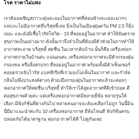
โรค ราคาไม่แพง
เราต้องเผชิญสภาวะฝุ่นละอองในอากาศที่ค่อนข้างจะเยอะมากๆ
แทบจะไม่มีอากาศที่บริสุทธิ์เลย ยิ่งเป็นในเมืองฝุ่นควัน PM 2.5 ก็ยิ่ง
เยอะ และยังมีเชื้อไวรัสโควิด - 19 ที่ลอยอยู่ในอากาศ ทำให้อันตราย
สุขภาพเป็นอย่างมาก ดังนั้นเราจึงจำเป็นที่ต้องมีตัวช่วยในการทำให้
อากาศสะอาด บริสุทธิ์ สดชื่น ในเวลากลับบ้าน นั้นก็คือ เครื่องฟอก
อากาศภายในบ้านค่ะ แน่นอนค่ะ เครื่องฟอกอากาศจะมีตัวกรองฝุ่น
กรองขน หรือสิ่งสกปรก ที่ลอยอยู่ในอากาศ พร้อมทั้งมีตัวเซ็นเซอร์
คอยตรวจจับไวรัส แบคทีเรียที่เรามองไม่เห็นในอากาศ และกำจัด
กลิ่นไม่พึงประสงค์ต่างๆ ด้วยเมื่อกรองฝุ่นในอากาศแล้วจะค่อยๆ
ฟอกอากาศให้สดชื่น บริสุทธิ์ ทำให้เราได้สูดอากาศที่ดีเข้าปอด ดี
ต่อสุขภาพด้วยค่ะ แต่เครื่องฟอกอากาศมีหลายยี่ห้อ หลายรุ่นให้
เลือก มีฟังก์ชั่นที่ต่างกันไป หลายคนอาจจะลังเลเลือกไม่ถูก วันนี้มิน
นี่มีมาแนะนำค่ะกับ 10 เครื่องฟอกอากาศ ยี่ห้อไหนดี ฟังก์ชั่นครบ
ปลอดภัยได้มาตรฐาน ฟอกอากาศได้ดี ไปดูกันเลย