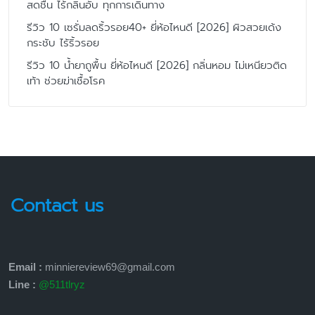
สดชื่น ไร้กลิ่นอับ ทุกการเดินทาง
รีวิว 10 เซรั่มลดริ้วรอย40+ ยี่ห้อไหนดี [2026] ผิวสวยเด้ง
กระชับ ไร้ริ้วรอย
รีวิว 10 น้ำยาถูพื้น ยี่ห้อไหนดี [2026] กลิ่นหอม ไม่เหนียวติด
เท้า ช่วยฆ่าเชื้อโรค
Contact us
Email :
minniereview69@gmail.com
Line :
@511tlryz