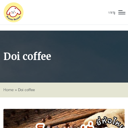
เมนู
Doi coffee
Home
»
Doi coffee