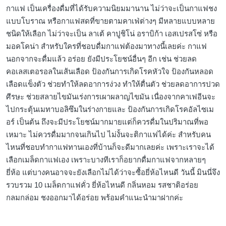
กาแฟ เป็นเครื่องดื่มที่ได้รับความนิยมมานาน ไม่ว่าจะเป็นกาแฟชง
แบบโบราณ หรือกาแฟสดที่ขายตามคาเฟ่ต่างๆ มีหลายแบบหลาย
ชนิดให้เลือก ไม่ว่าจะเป็น ลาเต้ คาปูชิโน่ อราบิก้า เอสเปรสโซ่ หรือ
มอคโคน่า สำหรับใครที่ชอบดื่มกาแฟต้องมาทางนี้เลยค่ะ กาแฟ
นอกจากจะดื่มแล้ว อร่อย ยังมีประโยชน์อื่นๆ อีก เช่น ช่วยลด
คอเลสเตอรอลในเส้นเลือด ป้องกันการเกิดโรคหัวใจ ป้องกันหลอด
เลือดแข็งตัว ช่วยทำให้ลดอาการง่วง ทำให้ตื่นตัว ช่วยลดอาการปวด
ศีรษะ ช่วยสลายไขมันเร่งการเผาผลาญไขมัน เนื่องจากคาเฟอีนจะ
ไปกระตุ้นเมทาบอลิซึมในร่างกายและ ป้องกันการเกิดโรคอัลไซเม
อร์ เป็นต้น ถึงจะมีประโยชน์มากมายแต่ก็ควรดื่มในปริมาณที่พอ
เหมาะ ไม่ควรดื่มมากจนเกินไป ไม่งั้นจะติกาแฟได้ค่ะ สำหรับคน
ไหนที่ชอบทำกาแฟทานเองที่บ้านก็จะดีมากเลยค่ะ เพราะเราจะได้
เลือกเมล็ดกาแฟเอง เพราะบางทีเราก็อยากดื่มกาแฟจากหลายๆ
ยี่ห้อ แต่บางคนอาจจะยังเลือกไม่ได้ว่าจะซื้อยี่ห้อไหนดี วันนี้ มินนี่จึง
รวบรวม 10 เมล็ดกาแฟคั่ว ยี่ห้อไหนดี กลิ่นหอม รสชาติอร่อย
กลมกล่อม ชงออกมาได้อร่อย พร้อมคำแนะนำมาฝากค่ะ