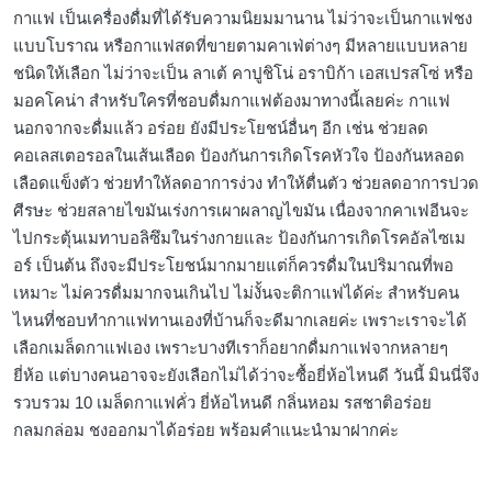
กาแฟ เป็นเครื่องดื่มที่ได้รับความนิยมมานาน ไม่ว่าจะเป็นกาแฟชง
แบบโบราณ หรือกาแฟสดที่ขายตามคาเฟ่ต่างๆ มีหลายแบบหลาย
ชนิดให้เลือก ไม่ว่าจะเป็น ลาเต้ คาปูชิโน่ อราบิก้า เอสเปรสโซ่ หรือ
มอคโคน่า สำหรับใครที่ชอบดื่มกาแฟต้องมาทางนี้เลยค่ะ กาแฟ
นอกจากจะดื่มแล้ว อร่อย ยังมีประโยชน์อื่นๆ อีก เช่น ช่วยลด
คอเลสเตอรอลในเส้นเลือด ป้องกันการเกิดโรคหัวใจ ป้องกันหลอด
เลือดแข็งตัว ช่วยทำให้ลดอาการง่วง ทำให้ตื่นตัว ช่วยลดอาการปวด
ศีรษะ ช่วยสลายไขมันเร่งการเผาผลาญไขมัน เนื่องจากคาเฟอีนจะ
ไปกระตุ้นเมทาบอลิซึมในร่างกายและ ป้องกันการเกิดโรคอัลไซเม
อร์ เป็นต้น ถึงจะมีประโยชน์มากมายแต่ก็ควรดื่มในปริมาณที่พอ
เหมาะ ไม่ควรดื่มมากจนเกินไป ไม่งั้นจะติกาแฟได้ค่ะ สำหรับคน
ไหนที่ชอบทำกาแฟทานเองที่บ้านก็จะดีมากเลยค่ะ เพราะเราจะได้
เลือกเมล็ดกาแฟเอง เพราะบางทีเราก็อยากดื่มกาแฟจากหลายๆ
ยี่ห้อ แต่บางคนอาจจะยังเลือกไม่ได้ว่าจะซื้อยี่ห้อไหนดี วันนี้ มินนี่จึง
รวบรวม 10 เมล็ดกาแฟคั่ว ยี่ห้อไหนดี กลิ่นหอม รสชาติอร่อย
กลมกล่อม ชงออกมาได้อร่อย พร้อมคำแนะนำมาฝากค่ะ