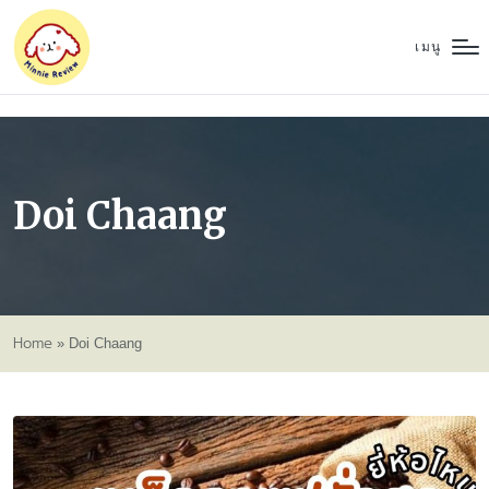
เมนู
Doi Chaang
Home
»
Doi Chaang