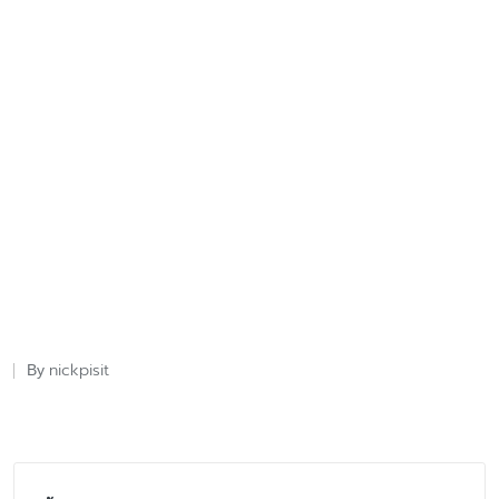
nickpisit
By
Posted
by