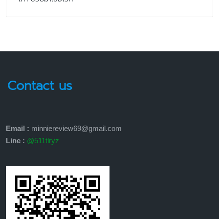
Contact us
Email :
minniereview69@gmail.com
Line :
@511tlryz