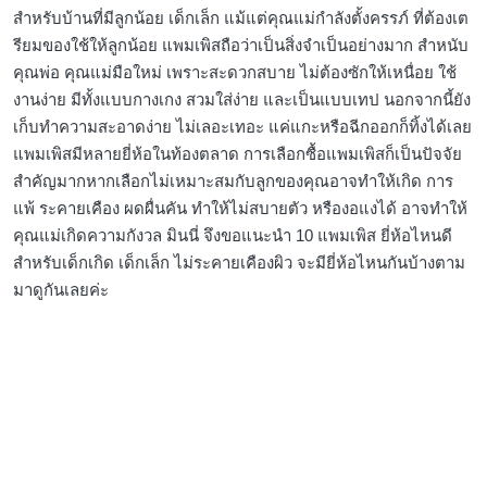
สำหรับบ้านที่มีลูกน้อย เด็กเล็ก แม้แต่คุณแม่กำลังตั้งครรภ์ ที่ต้องเต
รียมของใช้ให้ลูกน้อย แพมเพิสถือว่าเป็นสิ่งจำเป็นอย่างมาก สำหนับ
คุณพ่อ คุณแม่มือใหม่ เพราะสะดวกสบาย ไม่ต้องซักให้เหนื่อย ใช้
งานง่าย มีทั้งแบบกางเกง สวมใส่ง่าย และเป็นแบบเทป นอกจากนี้ยัง
เก็บทำความสะอาดง่าย ไม่เลอะเทอะ แค่แกะหรือฉีกออกก็ทิ้งได้เลย
แพมเพิสมีหลายยี่ห้อในท้องตลาด การเลือกซื้อแพมเพิสก็เป็นปัจจัย
สำคัญมากหากเลือกไม่เหมาะสมกับลูกของคุณอาจทำให้เกิด การ
แพ้ ระคายเคือง ผดผื่นคัน ทำให้ไม่สบายตัว หรืองอแงได้ อาจทำให้
คุณแม่เกิดความกังวล มินนี่ จึงขอแนะนำ 10 แพมเพิส ยี่ห้อไหนดี
สำหรับเด็กเกิด เด็กเล็ก ไม่ระคายเคืองผิว จะมียี่ห้อไหนกันบ้างตาม
มาดูกันเลยค่ะ