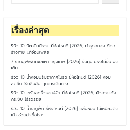
เรื่องล่าสุด
รีวิว 10 วิตามินบีรวม ยี่ห้อไหนดี [2026] บำรุงสมอง ดีต่อ
ร่างกาย แก้อ่อนเพลีย
7 ร้านบุฟเฟ่ต์ทะเลเผา กรุงเทพ [2026] อิ่มคุ้ม ของไม่อั้น จัด
เต็ม
รีวิว 10 น้ำหอมปรับอากาศในรถ ยี่ห้อไหนดี [2026] หอม
สดชื่น ไร้กลิ่นอับ ทุกการเดินทาง
รีวิว 10 เซรั่มลดริ้วรอย40+ ยี่ห้อไหนดี [2026] ผิวสวยเด้ง
กระชับ ไร้ริ้วรอย
รีวิว 10 น้ำยาถูพื้น ยี่ห้อไหนดี [2026] กลิ่นหอม ไม่เหนียวติด
เท้า ช่วยฆ่าเชื้อโรค