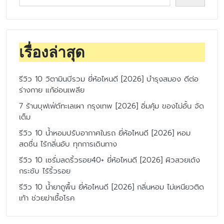
เรื่องล่าสุด
รีวิว 10 วิตามินบีรวม ยี่ห้อไหนดี [2026] บำรุงสมอง ดีต่อ
ร่างกาย แก้อ่อนเพลีย
7 ร้านบุฟเฟ่ต์ทะเลเผา กรุงเทพ [2026] อิ่มคุ้ม ของไม่อั้น จัด
เต็ม
รีวิว 10 น้ำหอมปรับอากาศในรถ ยี่ห้อไหนดี [2026] หอม
สดชื่น ไร้กลิ่นอับ ทุกการเดินทาง
รีวิว 10 เซรั่มลดริ้วรอย40+ ยี่ห้อไหนดี [2026] ผิวสวยเด้ง
กระชับ ไร้ริ้วรอย
รีวิว 10 น้ำยาถูพื้น ยี่ห้อไหนดี [2026] กลิ่นหอม ไม่เหนียวติด
เท้า ช่วยฆ่าเชื้อโรค