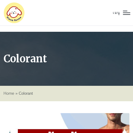
เมนู
Colorant
Home
»
Colorant