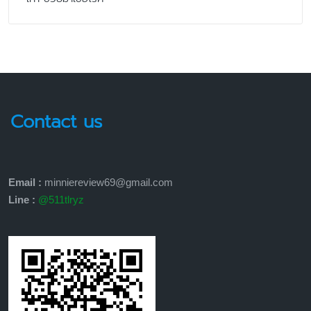
Contact us
Email :
minniereview69@gmail.com
Line :
@511tlryz