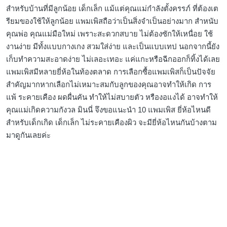
สำหรับบ้านที่มีลูกน้อย เด็กเล็ก แม้แต่คุณแม่กำลังตั้งครรภ์ ที่ต้องเต
รียมของใช้ให้ลูกน้อย แพมเพิสถือว่าเป็นสิ่งจำเป็นอย่างมาก สำหนับ
คุณพ่อ คุณแม่มือใหม่ เพราะสะดวกสบาย ไม่ต้องซักให้เหนื่อย ใช้
งานง่าย มีทั้งแบบกางเกง สวมใส่ง่าย และเป็นแบบเทป นอกจากนี้ยัง
เก็บทำความสะอาดง่าย ไม่เลอะเทอะ แค่แกะหรือฉีกออกก็ทิ้งได้เลย
แพมเพิสมีหลายยี่ห้อในท้องตลาด การเลือกซื้อแพมเพิสก็เป็นปัจจัย
สำคัญมากหากเลือกไม่เหมาะสมกับลูกของคุณอาจทำให้เกิด การ
แพ้ ระคายเคือง ผดผื่นคัน ทำให้ไม่สบายตัว หรืองอแงได้ อาจทำให้
คุณแม่เกิดความกังวล มินนี่ จึงขอแนะนำ 10 แพมเพิส ยี่ห้อไหนดี
สำหรับเด็กเกิด เด็กเล็ก ไม่ระคายเคืองผิว จะมียี่ห้อไหนกันบ้างตาม
มาดูกันเลยค่ะ