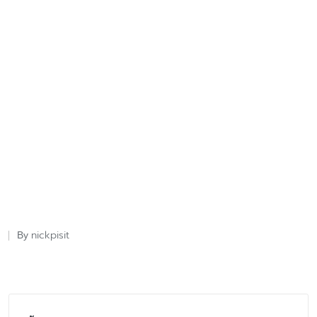
nickpisit
By
Posted
by