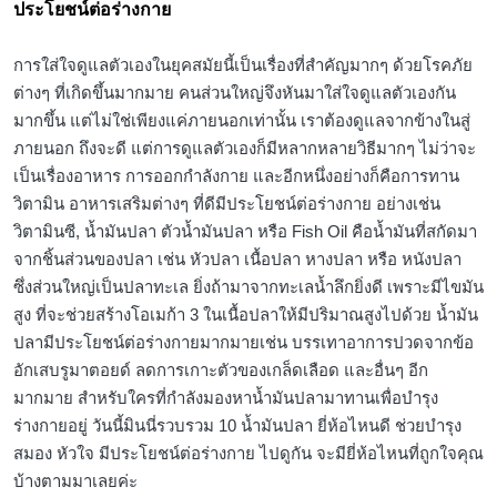
ประโยชน์ต่อร่างกาย
การใส่ใจดูแลตัวเองในยุคสมัยนี้เป็นเรื่องที่สำคัญมากๆ ด้วยโรคภัย
ต่างๆ ที่เกิดขึ้นมากมาย คนส่วนใหญ่จึงหันมาใส่ใจดูแลตัวเองกัน
มากขึ้น แต่ไม่ใช่เพียงแค่ภายนอกเท่านั้น เราต้องดูแลจากข้างในสู่
ภายนอก ถึงจะดี แต่การดูแลตัวเองก็มีหลากหลายวิธีมากๆ ไม่ว่าจะ
เป็นเรื่องอาหาร การออกกำลังกาย และอีกหนึ่งอย่างก็คือการทาน
วิตามิน อาหารเสริมต่างๆ ที่ดีมีประโยชน์ต่อร่างกาย อย่างเช่น
วิตามินซี, น้ำมันปลา ตัวน้ำมันปลา หรือ Fish Oil คือน้ำมันที่สกัดมา
จากชิ้นส่วนของปลา เช่น หัวปลา เนื้อปลา หางปลา หรือ หนังปลา
ซึ่งส่วนใหญ่เป็นปลาทะเล ยิ่งถ้ามาจากทะเลน้ำลึกยิ่งดี เพราะมีไขมัน
สูง ที่จะช่วยสร้างโอเมก้า 3 ในเนื้อปลาให้มีปริมาณสูงไปด้วย น้ำมัน
ปลามีประโยชน์ต่อร่างกายมากมายเช่น บรรเทาอาการปวดจากข้อ
อักเสบรูมาตอยด์ ลดการเกาะตัวของเกล็ดเลือด และอื่นๆ อีก
มากมาย สำหรับใครที่กำลังมองหาน้ำมันปลามาทานเพื่อบำรุง
ร่างกายอยู่ วันนี้มินนี่รวบรวม 10 น้ำมันปลา ยี่ห้อไหนดี ช่วยบำรุง
สมอง หัวใจ มีประโยชน์ต่อร่างกาย ไปดูกัน จะมียี่ห้อไหนที่ถูกใจคุณ
บ้างตามมาเลยค่ะ