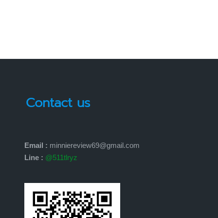
Contact us
Email :
minniereview69@gmail.com
Line :
@511tlryz