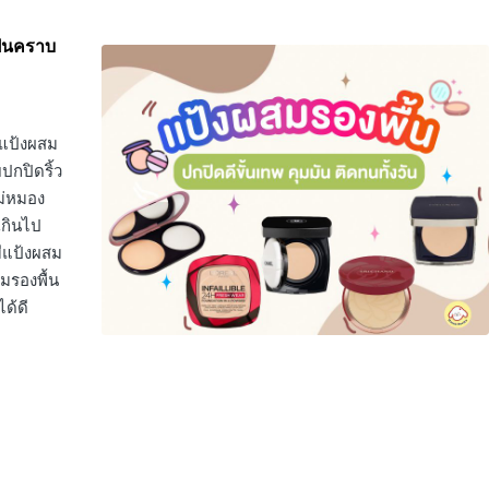
เป็นคราบ
กแป้งผสม
ปกปิดริ้ว
ม่หมอง
เกินไป
มีแป้งผสม
มรองพื้น
ได้ดี