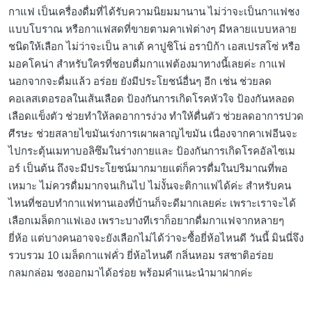
กาแฟ เป็นเครื่องดื่มที่ได้รับความนิยมมานาน ไม่ว่าจะเป็นกาแฟชง
แบบโบราณ หรือกาแฟสดที่ขายตามคาเฟ่ต่างๆ มีหลายแบบหลาย
ชนิดให้เลือก ไม่ว่าจะเป็น ลาเต้ คาปูชิโน่ อราบิก้า เอสเปรสโซ่ หรือ
มอคโคน่า สำหรับใครที่ชอบดื่มกาแฟต้องมาทางนี้เลยค่ะ กาแฟ
นอกจากจะดื่มแล้ว อร่อย ยังมีประโยชน์อื่นๆ อีก เช่น ช่วยลด
คอเลสเตอรอลในเส้นเลือด ป้องกันการเกิดโรคหัวใจ ป้องกันหลอด
เลือดแข็งตัว ช่วยทำให้ลดอาการง่วง ทำให้ตื่นตัว ช่วยลดอาการปวด
ศีรษะ ช่วยสลายไขมันเร่งการเผาผลาญไขมัน เนื่องจากคาเฟอีนจะ
ไปกระตุ้นเมทาบอลิซึมในร่างกายและ ป้องกันการเกิดโรคอัลไซเม
อร์ เป็นต้น ถึงจะมีประโยชน์มากมายแต่ก็ควรดื่มในปริมาณที่พอ
เหมาะ ไม่ควรดื่มมากจนเกินไป ไม่งั้นจะติกาแฟได้ค่ะ สำหรับคน
ไหนที่ชอบทำกาแฟทานเองที่บ้านก็จะดีมากเลยค่ะ เพราะเราจะได้
เลือกเมล็ดกาแฟเอง เพราะบางทีเราก็อยากดื่มกาแฟจากหลายๆ
ยี่ห้อ แต่บางคนอาจจะยังเลือกไม่ได้ว่าจะซื้อยี่ห้อไหนดี วันนี้ มินนี่จึง
รวบรวม 10 เมล็ดกาแฟคั่ว ยี่ห้อไหนดี กลิ่นหอม รสชาติอร่อย
กลมกล่อม ชงออกมาได้อร่อย พร้อมคำแนะนำมาฝากค่ะ