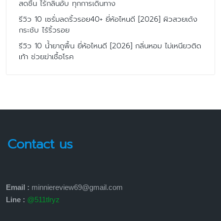
สดชื่น ไร้กลิ่นอับ ทุกการเดินทาง
รีวิว 10 เซรั่มลดริ้วรอย40+ ยี่ห้อไหนดี [2026] ผิวสวยเด้ง
กระชับ ไร้ริ้วรอย
รีวิว 10 น้ำยาถูพื้น ยี่ห้อไหนดี [2026] กลิ่นหอม ไม่เหนียวติด
เท้า ช่วยฆ่าเชื้อโรค
Contact us
Email :
minniereview69@gmail.com
Line :
@511tlryz