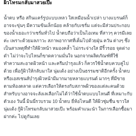
ผิวโทรมกลับมาสวยเป๊ะ
น้ำตบ หรือ สกินแคร์รูปแบบเหลว ใสเหมือนน้ำเปล่า บางแบรนด์ก็
อาจจะขุ่นๆ มีความข้นเล็กน้อย คล้ายกับเซรั่ม แต่จะมีส่วนประกอบ
ของน้ำเยอะกว่าเซรั่มทั่วไป น้ำตบถือว่าเป็นไอเทม ที่สาวๆ ควรมีเลย
ค่ะ เพราะด้วยมลภาวะ สภาพอากาศที่เต็มไปด้วยฝุ่น ควัน ต่างๆ ซึ่ง
เป็นสาเหตุที่ทำให้ผิวหน้า หมองคล้ำ ไม่กระจ่างใส มีริ้วรอย จุดด่าง
ดำ ไม่ว่าจะไปไหนก็ขาดความมั่นใจ นอกจากผลิตภัณฑ์ที่ใช้
ทำความสะอาดผิวหน้า และครีมบำรุงแล้ว ก็ควรใช้น้ำตบควบคู่ไป
ด้วย เพื่อกู้ผิวให้กลับมาใส นุ่มเด้ง อย่างเป็นธรรมชาติอีกครั้ง น้ำตบ
หรือเอสเซนส์บำรุงผิวหน้ามีมากมายหลายแบรนด์ มากๆ ที่มีขาย
ตามท้องตลาด แต่ควรเลือกให้ตรงกับสภาพผิวของแต่ละคนด้วย
สำหรับบางอาจจะลังเลเลือกไม่ได้ว่าใช้น้ำตบแบบไหนดี ที่เหมาะกับ
ตัวเอง วันนี้ มินนี่รวบรวม 10 น้ำตบ ยี่ห้อไหนดี ให้ผิวชุ่มชื่น ขาวใส
นุ่มเด้ง กู้ผิวโทรมกลับมาสวยเป๊ะ พร้อมคำแนะนำ ในการเลือกซื้อมา
ฝากค่ะ ไปดูกันเลย