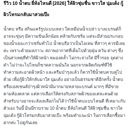
รีวิว 10 น้ำตบ ยี่ห้อไหนดี [2026] ให้ผิวชุ่มชื่น ขาวใส นุ่มเด้ง กู้
ผิวโทรมกลับมาสวยเป๊ะ
น้ำตบ หรือ สกินแคร์รูปแบบเหลว ใสเหมือนน้ำเปล่า บางแบรนด์ก็
อาจจะขุ่นๆ มีความข้นเล็กน้อย คล้ายกับเซรั่ม แต่จะมีส่วนประกอบ
ของน้ำเยอะกว่าเซรั่มทั่วไป น้ำตบถือว่าเป็นไอเทม ที่สาวๆ ควรมีเลย
ค่ะ เพราะด้วยมลภาวะ สภาพอากาศที่เต็มไปด้วยฝุ่น ควัน ต่างๆ ซึ่ง
เป็นสาเหตุที่ทำให้ผิวหน้า หมองคล้ำ ไม่กระจ่างใส มีริ้วรอย จุดด่าง
ดำ ไม่ว่าจะไปไหนก็ขาดความมั่นใจ นอกจากผลิตภัณฑ์ที่ใช้
ทำความสะอาดผิวหน้า และครีมบำรุงแล้ว ก็ควรใช้น้ำตบควบคู่ไป
ด้วย เพื่อกู้ผิวให้กลับมาใส นุ่มเด้ง อย่างเป็นธรรมชาติอีกครั้ง น้ำตบ
หรือเอสเซนส์บำรุงผิวหน้ามีมากมายหลายแบรนด์ มากๆ ที่มีขาย
ตามท้องตลาด แต่ควรเลือกให้ตรงกับสภาพผิวของแต่ละคนด้วย
สำหรับบางอาจจะลังเลเลือกไม่ได้ว่าใช้น้ำตบแบบไหนดี ที่เหมาะกับ
ตัวเอง วันนี้ มินนี่รวบรวม 10 น้ำตบ ยี่ห้อไหนดี ให้ผิวชุ่มชื่น ขาวใส
นุ่มเด้ง กู้ผิวโทรมกลับมาสวยเป๊ะ พร้อมคำแนะนำ ในการเลือกซื้อมา
ฝากค่ะ ไปดูกันเลย