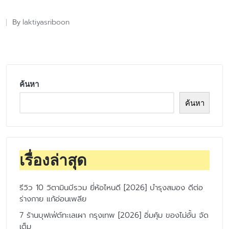
laktiyasriboon
By
Posted
by
ค้นหา
ค้นหา
เรื่องล่าสุด
รีวิว 10 วิตามินบีรวม ยี่ห้อไหนดี [2026] บำรุงสมอง ดีต่อ
ร่างกาย แก้อ่อนเพลีย
7 ร้านบุฟเฟ่ต์ทะเลเผา กรุงเทพ [2026] อิ่มคุ้ม ของไม่อั้น จัด
เต็ม