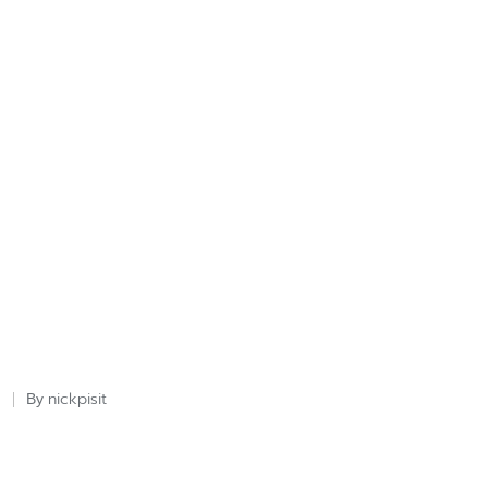
nickpisit
By
Posted
by