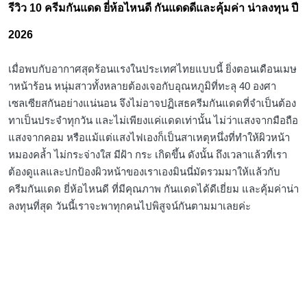
รีวิว 10 ครีมกันแดด ยี่ห้อไหนดี กันแดดดีและคุ้มค่า น่าลงทุน ปี
2026
เมื่อพบกับอากาศสุดร้อนแรงในประเทศไทยแบบนี้ ยิ่งตอนเดือนเมษ
าหน้าร้อน หนุ่มสาวทั้งหลายต้องเจอกับอุณหภูมิที่ทะลุ 40 องศา
เซลเซียสกันอย่างแน่นอน จึงไม่อาจปฏิเสธครีมกันแดดที่จำเป็นต้อง
ทาเป็นประจำทุกวัน และไม่เพียงแค่แดดเท่านั้น ไม่ว่าแสงจากมือถือ
แสงจากคอม หรือแม้แต่แสงไฟเองก็เป็นสาเหตุหนึ่งที่ทำให้ผิวหน้า
หมองคล้ำ ไม่กระจ่างใส มีฝ้า กระ เกิดขึ้น ดังนั้น ถึงเวลาแล้วที่เรา
ต้องดูแลและปกป้องผิวหน้าของเราเองมินนี่มัดรวมมาให้แล้วกับ
ครีมกันแดด ยี่ห้อไหนดี ที่มีคุณภาพ กันแดดได้ดีเยี่ยม และคุ้มค่าน่า
ลงทุนที่สุด วันนี้เราจะพาทุกคนไปพิสูจน์กันตามมาเลยค่ะ