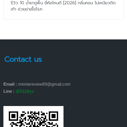
รีวิว 10 น้ำยาถูพื้น ยี่ห้อไหนดี [2026] กลิ่นหอม ไม่เหนียวติด
เท้า ช่วยฆ่าเชื้อโรค
Contact us
Email :
minniereview69@gmail.com
Line :
@511tlryz