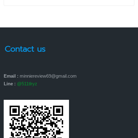
Contact us
Email :
minniereview69@gmail.com
Line :
@511tlryz