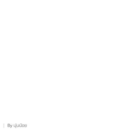
นุ่นน้อย
By
Posted
by