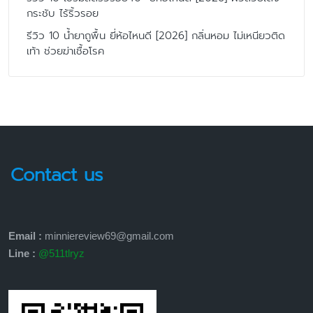
กระชับ ไร้ริ้วรอย
รีวิว 10 น้ำยาถูพื้น ยี่ห้อไหนดี [2026] กลิ่นหอม ไม่เหนียวติด
เท้า ช่วยฆ่าเชื้อโรค
Contact us
Email :
minniereview69@gmail.com
Line :
@511tlryz