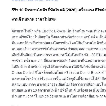
in
รีวิว 10 จักรยานไฟฟ้า ยี่ห้อไหนดี [2026] เครื่องแรง ดีไซน์
งานดี ทนทาน ราคาไม่แพง
จักรยานไฟฟ้า หรือ Electric Bicycle เป็นอีกหนึ่งพาหนะที่น่าจ
เทรนด์รักษ์โลกในปัจจุบัน ซึ่งแตกต่างกับจักรยานทั่วไปคือ เป็นจ
มีมอเตอร์สำหรับช่วยทุ่นแรงในการปั่น โดยใช้พลังงานไฟฟ้าที่
แบตเตอรี่ สามารถชาร์จได้หลายครั้ง ช่วยลดมลภาวะการปล่อย
เสียที่เป็นพิษแก่โลกของเรา สามารถวิ่งได้ไกลถึง 40 – 80 กิโล
ชาร์จ 1 ครั้ง นอกจากนี้ยังสามารถสลับโหมดมาปั่นเหมือนจักรย
ได้อีกด้วย สำหรับบางรุ่นได้รับการพัฒนาให้มีฟังก์ชันที่น่าสนใจ
Cruise Control รีโมทล็อกกันขโมย หรือระบบ Combi Break ทำใ
และตอบโจทย์การใช้งานมากขึ้น แต่ปัจจุบันนี้จักรยานไฟฟ้ามีห
หลายแบบมากๆ บางคนอาจจะเลือกไม่เลือกว่าควรเลือกแบบไหนดี
นนี่ขอแนะนำ 10 จักรยานไฟฟ้า ยี่ห้อไหนดี เครื่องแรง ดีไซน์ส
ดี ทนทาน ราคาไม่แพง พร้อมคำแนะนำในการเลือกซื้อมาฝากค่