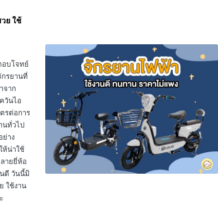
สวย ใช้
ะตอบโจทย์
ักรยานที่
มาจาก
ควันไอ
เมตรต่อการ
านทั่วไป
อย่าง
ห้น่าใช้
ลายยี่ห้อ
 วันนี้มิ
วย ใช้งาน
ะ