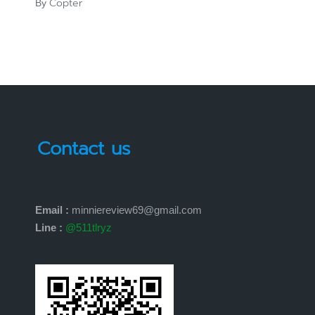
Copter
By
Posted
by
Contact us
Email :
minniereview69@gmail.com
Line :
@511tlryz