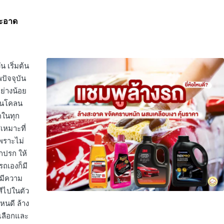
สะอาด
น เริ่มต้น
ปัจจุบัน
ย่างน้อย
่านโคลน
คในทุก
สเหมาะที่
เพราะไม่
สกปรก ให้
รถเองก็มี
 มีความ
สีไปในตัว
ไหนดี ล้าง
ณเลือกและ