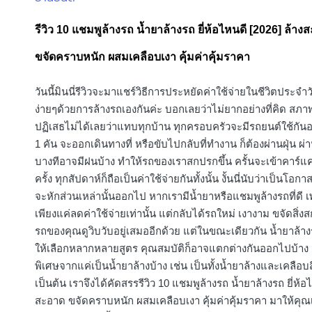
in
รีวิว 10 แชมพูล้างรถ น้ำยาล้างรถ ยี่ห้อไหนดี [2026] ล้าง
ขจัดคราบหนัก ผสมเคลือบเงา คุ้มค่าคุ้มราคา
วันนี้มินนี่รีวิวจะมาแชร์วิธีการประหยัดค่าใช้จ่ายในชีวิตประจำวั
ง่ายๆด้วยการล้างรถเองกันค่ะ บอกเลยว่าไม่ยากอย่างที่คิด สภาพ
ปฏิเสธไม่ได้เลยว่าแทบทุกบ้าน ทุกครอบครัวจะมีรถยนต์ใช้กันอ
1 คัน จะออกเดินทางที่ หรือขับไปกลับที่ทำงาน ก็ต้องผ่านฝุ่น ผ
บางทีอาจมีฝนบ้าง ทำให้รถของเราสกปรกขึ้น ครั้นจะเข้าคาร์แ
ครั้ง ทุกสัปดาห์ก็ถือเป็นค่าใช้จ่ายกันทั้งนั้น งั้นนี่นับว่าเป็นโอกา
จะหักส่วนเหล่านั้นออกไป หากเรามีน้ำยาหรือแชมพูล้างรถที่ดี 
เพียงแค่ลดค่าใช้จ่ายเท่านั้น แต่กลับได้รถใหม่ เงางาม ขจัดสิ่ง
รถของคุณดูวิบวับอยู่เสมออีกด้วย แต่ในขณะเดียวกัน น้ำยาล้าง
ให้เลือกหลากหลายสูตร คุณสมบัติก็อาจแตกต่างกันออกไปบ้าง
พิเศษจากแค่เป็นน้ำยาล้างบ้าง เช่น เป็นทั้งน้ำยาล้างและเคลือบ
เป็นต้น เราจึงได้คัดสรรรีวิว 10 แชมพูล้างรถ น้ำยาล้างรถ ยี่ห้อ
สะอาด ขจัดคราบหนัก ผสมเคลือบเงา คุ้มค่าคุ้มราคา มาให้คุ