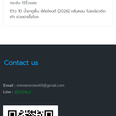
กระชับ ไร้ริ้วรอย
รีวิว 10 น้ำยาถูพื้น ยี่ห้อไหนดี [2026] กลิ่นหอม ไม่เหนียวติด
เท้า ช่วยฆ่าเชื้อโรค
Contact us
Email :
minniereview69@gmail.com
Line :
@511tlryz