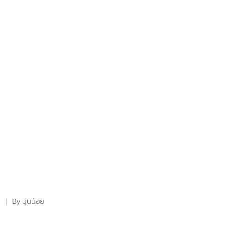
นุ่นน้อย
By
Posted
by