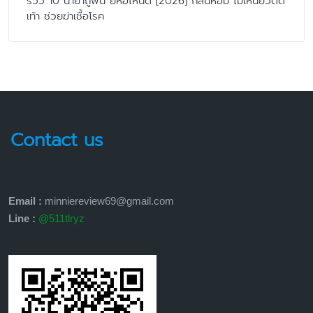
รีวิว 10 น้ำยาถูพื้น ยี่ห้อไหนดี [2026] กลิ่นหอม ไม่เหนียวติด
เท้า ช่วยฆ่าเชื้อโรค
Contact us
Email :
minniereview69@gmail.com
Line :
@511tlryz