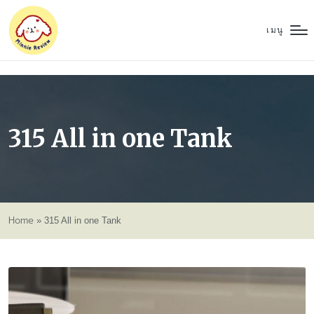
เมนู
315 All in one Tank
Home
»
315 All in one Tank