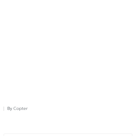
Copter
By
Posted
by