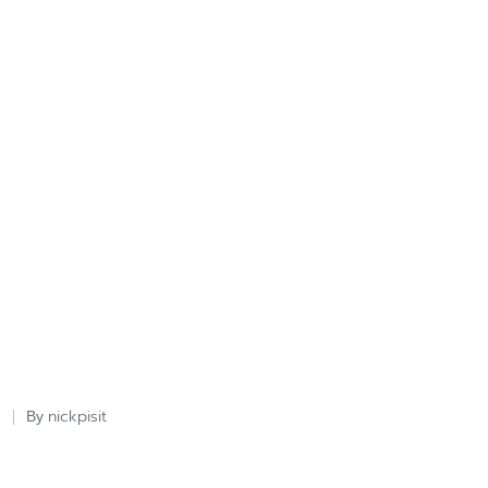
nickpisit
By
Posted
by