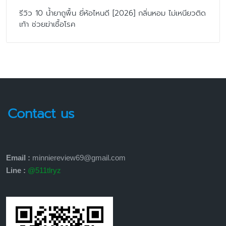
รีวิว 10 น้ำยาถูพื้น ยี่ห้อไหนดี [2026] กลิ่นหอม ไม่เหนียวติด
เท้า ช่วยฆ่าเชื้อโรค
Contact us
Email :
minniereview69@gmail.com
Line :
@511tlryz