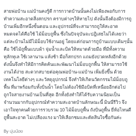
สายพ่อบ้าน แม่บ้านคงรู้ดี การกวาดบ้านนั้นคงไม่เพียงพอกับการ
ทำความสะอาดสิ่งสกปรก คราบต่างๆให้หายไป ดังนั้นจึงต้องมีการถู
บ้านเพิ่มอีกหนึ่งขั้นตอน และอุปกรณ์ที่จะสามารถถูให้สะอาด
หมดจดได้คือใช้ ไม้ม็อบถูพื้น ซึ่งในปัจจุบันจะปฎิเสธไม่ได้เลยว่า
แต่ละบ้านไม่มีไม้ม็อบใช้งานอยู่ โดยแต่ก่อนการถูบ้านแบบเดิมๆนั้น
คือ ใช้ไม้ถูพื้นแบบผ้า จุ่มน้ำและบิดให้หมาดด้วยมือ ที่มีทั้งความ
ทุลักทุเล ใช้เวลานาน แห้งช้า มือก็สกปรก แถมยังปวดหลังอีกด้วย
ดังนั้นจึงทำให้มีการคิดค้นและพัฒนาไม่ม็อบถูกพื้น ให้สามารถใช้
งานได้ง่าย สะดวกสบายต่อคุณพ่อบ้าน-แม่บ้าน เพิ่มยิ่งขึ้น ด้วย
เทคโนโลยีต่างๆ และวัสดุอุปกรณ์ จึงทำให้เกิดนวัตกรรมไม้ม็อบถู
พื้น ที่มาพร้อมกับทั้งปั่นน้ำ โดยไม่ต้องใช้มือบิดที่เหนื่อยอีกต่อไป
ถูกใจสายงานบ้านเป็นที่สุด อีกทั้งยังทำให้ได้รับความนิยมเป็น
จำนวนมากกับอุปกรณ์ทำความสะอาดบ้านลักษณะนี้ มินนี่รีวิว จึง
เอาใจทุกคนด้วยการรวบรวม 10 ไม้ม็อบถูพื้น ถังปั่นถูพื้น ยี่ห้อไหนดี
ถูพื้นสะอาด ไม่เปลืองแรง มาให้เลือกชมและตัดสินใจซื้อกันค่ะ
นุ่นน้อย
By
Posted