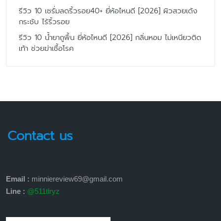
รีวิว 10 เซรั่มลดริ้วรอย40+ ยี่ห้อไหนดี [2026] ผิวสวยเด้ง
กระชับ ไร้ริ้วรอย
รีวิว 10 น้ำยาถูพื้น ยี่ห้อไหนดี [2026] กลิ่นหอม ไม่เหนียวติด
เท้า ช่วยฆ่าเชื้อโรค
Contact us
Email :
minniereview69@gmail.com
Line :
@511tlryz