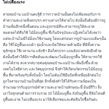
ไม่เปลืองแรง
สายพ่อบ้าน แม่บ้านคงรู้ดี การกวาดบ้านนั้นคงไม่เพียงพอกับการ
ทำความสะอาดสิ่งสกปรก คราบต่างๆให้หายไป ดังนั้นจึงต้องมีการถู
บ้านเพิ่มอีกหนึ่งขั้นตอน และอุปกรณ์ที่จะสามารถถูให้สะอาด
หมดจดได้คือใช้ ไม้ม็อบถูพื้น ซึ่งในปัจจุบันจะปฎิเสธไม่ได้เลยว่า
แต่ละบ้านไม่มีไม้ม็อบใช้งานอยู่ โดยแต่ก่อนการถูบ้านแบบเดิมๆนั้น
คือ ใช้ไม้ถูพื้นแบบผ้า จุ่มน้ำและบิดให้หมาดด้วยมือ ที่มีทั้งความ
ทุลักทุเล ใช้เวลานาน แห้งช้า มือก็สกปรก แถมยังปวดหลังอีกด้วย
ดังนั้นจึงทำให้มีการคิดค้นและพัฒนาไม่ม็อบถูกพื้น ให้สามารถใช้
งานได้ง่าย สะดวกสบายต่อคุณพ่อบ้าน-แม่บ้าน เพิ่มยิ่งขึ้น ด้วย
เทคโนโลยีต่างๆ และวัสดุอุปกรณ์ จึงทำให้เกิดนวัตกรรมไม้ม็อบถู
พื้น ที่มาพร้อมกับทั้งปั่นน้ำ โดยไม่ต้องใช้มือบิดที่เหนื่อยอีกต่อไป
ถูกใจสายงานบ้านเป็นที่สุด อีกทั้งยังทำให้ได้รับความนิยมเป็น
จำนวนมากกับอุปกรณ์ทำความสะอาดบ้านลักษณะนี้ มินนี่รีวิว จึง
เอาใจทุกคนด้วยการรวบรวม 10 ไม้ม็อบถูพื้น ถังปั่นถูพื้น ยี่ห้อไหนดี
ถูพื้นสะอาด ไม่เปลืองแรง มาให้เลือกชมและตัดสินใจซื้อกันค่ะ