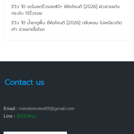
รีวิว 10 เซรั่มลดริ้วรอย40+ ยี่ห้อไหนดี [2026] ผิวสวยเด้ง
กระชับ ไร้ริ้วรอย
รีวิว 10 น้ำยาถูพื้น ยี่ห้อไหนดี [2026] กลิ่นหอม ไม่เหนียวติด
เท้า ช่วยฆ่าเชื้อโรค
Contact us
Email :
minniereview69@gmail.com
Line :
@511tlryz