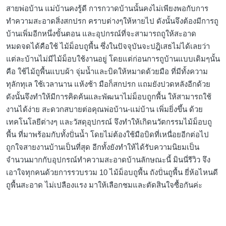
สายพ่อบ้าน แม่บ้านคงรู้ดี การกวาดบ้านนั้นคงไม่เพียงพอกับการ
ทำความสะอาดสิ่งสกปรก คราบต่างๆให้หายไป ดังนั้นจึงต้องมีการถู
บ้านเพิ่มอีกหนึ่งขั้นตอน และอุปกรณ์ที่จะสามารถถูให้สะอาด
หมดจดได้คือใช้ ไม้ม็อบถูพื้น ซึ่งในปัจจุบันจะปฎิเสธไม่ได้เลยว่า
แต่ละบ้านไม่มีไม้ม็อบใช้งานอยู่ โดยแต่ก่อนการถูบ้านแบบเดิมๆนั้น
คือ ใช้ไม้ถูพื้นแบบผ้า จุ่มน้ำและบิดให้หมาดด้วยมือ ที่มีทั้งความ
ทุลักทุเล ใช้เวลานาน แห้งช้า มือก็สกปรก แถมยังปวดหลังอีกด้วย
ดังนั้นจึงทำให้มีการคิดค้นและพัฒนาไม่ม็อบถูกพื้น ให้สามารถใช้
งานได้ง่าย สะดวกสบายต่อคุณพ่อบ้าน-แม่บ้าน เพิ่มยิ่งขึ้น ด้วย
เทคโนโลยีต่างๆ และวัสดุอุปกรณ์ จึงทำให้เกิดนวัตกรรมไม้ม็อบถู
พื้น ที่มาพร้อมกับทั้งปั่นน้ำ โดยไม่ต้องใช้มือบิดที่เหนื่อยอีกต่อไป
ถูกใจสายงานบ้านเป็นที่สุด อีกทั้งยังทำให้ได้รับความนิยมเป็น
จำนวนมากกับอุปกรณ์ทำความสะอาดบ้านลักษณะนี้ มินนี่รีวิว จึง
เอาใจทุกคนด้วยการรวบรวม 10 ไม้ม็อบถูพื้น ถังปั่นถูพื้น ยี่ห้อไหนดี
ถูพื้นสะอาด ไม่เปลืองแรง มาให้เลือกชมและตัดสินใจซื้อกันค่ะ