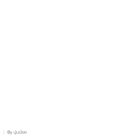
นุ่นน้อย
By
Posted