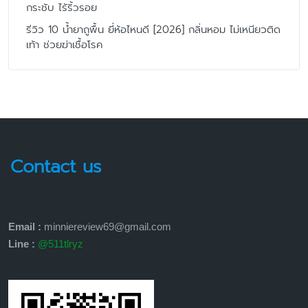
กระชับ ไร้ริ้วรอย
รีวิว 10 น้ำยาถูพื้น ยี่ห้อไหนดี [2026] กลิ่นหอม ไม่เหนียวติด
เท้า ช่วยฆ่าเชื้อโรค
Contact us
Email :
minniereview69@gmail.com
Line :
@511tlryz