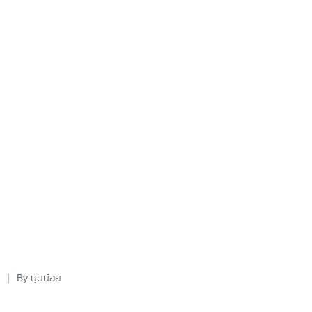
นุ่นน้อย
By
Posted
by