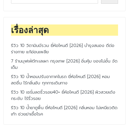
เรื่องล่าสุด
รีวิว 10 วิตามินบีรวม ยี่ห้อไหนดี [2026] บำรุงสมอง ดีต่อ
ร่างกาย แก้อ่อนเพลีย
7 ร้านบุฟเฟ่ต์ทะเลเผา กรุงเทพ [2026] อิ่มคุ้ม ของไม่อั้น จัด
เต็ม
รีวิว 10 น้ำหอมปรับอากาศในรถ ยี่ห้อไหนดี [2026] หอม
สดชื่น ไร้กลิ่นอับ ทุกการเดินทาง
รีวิว 10 เซรั่มลดริ้วรอย40+ ยี่ห้อไหนดี [2026] ผิวสวยเด้ง
กระชับ ไร้ริ้วรอย
รีวิว 10 น้ำยาถูพื้น ยี่ห้อไหนดี [2026] กลิ่นหอม ไม่เหนียวติด
เท้า ช่วยฆ่าเชื้อโรค