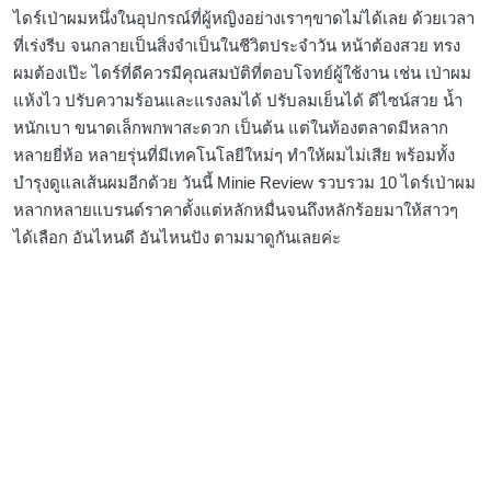
ไดร์เป่าผมหนึ่งในอุปกรณ์ที่ผู้หญิงอย่างเราๆขาดไม่ได้เลย ด้วยเวลา
ที่เร่งรีบ จนกลายเป็นสิ่งจำเป็นในชีวิตประจำวัน หน้าต้องสวย ทรง
ผมต้องเป๊ะ ไดร์ที่ดีควรมีคุณสมบัติที่ตอบโจทย์ผู้ใช้งาน เช่น เป่าผม
แห้งไว ปรับความร้อนและแรงลมได้ ปรับลมเย็นได้ ดีไซน์สวย น้ำ
หนักเบา ขนาดเล็กพกพาสะดวก เป็นต้น แต่ในท้องตลาดมีหลาก
หลายยี่ห้อ หลายรุ่นที่มีเทคโนโลยีใหม่ๆ ทำให้ผมไม่เสีย พร้อมทั้ง
บำรุงดูแลเส้นผมอีกด้วย วันนี้ Minie Review รวบรวม 10 ไดร์เป่าผม
หลากหลายแบรนด์ราคาตั้งแต่หลักหมื่นจนถึงหลักร้อยมาให้สาวๆ
ได้เลือก อันไหนดี อันไหนปัง ตามมาดูกันเลยค่ะ