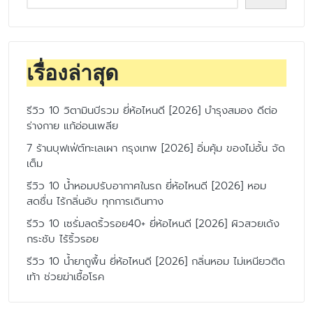
เรื่องล่าสุด
รีวิว 10 วิตามินบีรวม ยี่ห้อไหนดี [2026] บำรุงสมอง ดีต่อ
ร่างกาย แก้อ่อนเพลีย
7 ร้านบุฟเฟ่ต์ทะเลเผา กรุงเทพ [2026] อิ่มคุ้ม ของไม่อั้น จัด
เต็ม
รีวิว 10 น้ำหอมปรับอากาศในรถ ยี่ห้อไหนดี [2026] หอม
สดชื่น ไร้กลิ่นอับ ทุกการเดินทาง
รีวิว 10 เซรั่มลดริ้วรอย40+ ยี่ห้อไหนดี [2026] ผิวสวยเด้ง
กระชับ ไร้ริ้วรอย
รีวิว 10 น้ำยาถูพื้น ยี่ห้อไหนดี [2026] กลิ่นหอม ไม่เหนียวติด
เท้า ช่วยฆ่าเชื้อโรค