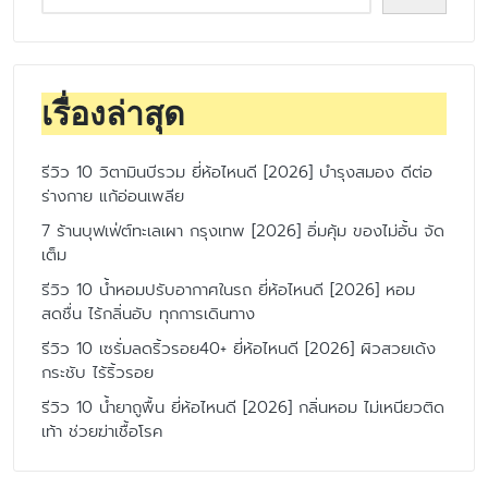
เรื่องล่าสุด
รีวิว 10 วิตามินบีรวม ยี่ห้อไหนดี [2026] บำรุงสมอง ดีต่อ
ร่างกาย แก้อ่อนเพลีย
7 ร้านบุฟเฟ่ต์ทะเลเผา กรุงเทพ [2026] อิ่มคุ้ม ของไม่อั้น จัด
เต็ม
รีวิว 10 น้ำหอมปรับอากาศในรถ ยี่ห้อไหนดี [2026] หอม
สดชื่น ไร้กลิ่นอับ ทุกการเดินทาง
รีวิว 10 เซรั่มลดริ้วรอย40+ ยี่ห้อไหนดี [2026] ผิวสวยเด้ง
กระชับ ไร้ริ้วรอย
รีวิว 10 น้ำยาถูพื้น ยี่ห้อไหนดี [2026] กลิ่นหอม ไม่เหนียวติด
เท้า ช่วยฆ่าเชื้อโรค