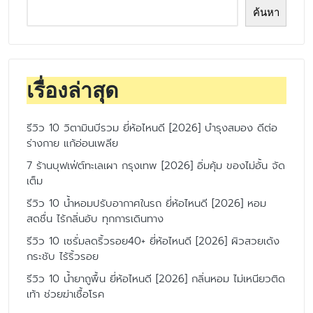
ค้นหา
เรื่องล่าสุด
รีวิว 10 วิตามินบีรวม ยี่ห้อไหนดี [2026] บำรุงสมอง ดีต่อ
ร่างกาย แก้อ่อนเพลีย
7 ร้านบุฟเฟ่ต์ทะเลเผา กรุงเทพ [2026] อิ่มคุ้ม ของไม่อั้น จัด
เต็ม
รีวิว 10 น้ำหอมปรับอากาศในรถ ยี่ห้อไหนดี [2026] หอม
สดชื่น ไร้กลิ่นอับ ทุกการเดินทาง
รีวิว 10 เซรั่มลดริ้วรอย40+ ยี่ห้อไหนดี [2026] ผิวสวยเด้ง
กระชับ ไร้ริ้วรอย
รีวิว 10 น้ำยาถูพื้น ยี่ห้อไหนดี [2026] กลิ่นหอม ไม่เหนียวติด
เท้า ช่วยฆ่าเชื้อโรค