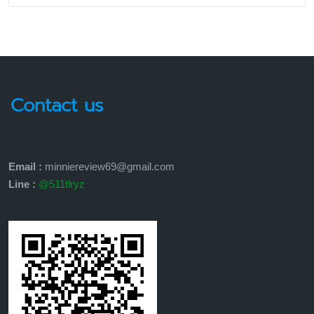
Contact us
Email :
minniereview69@gmail.com
Line :
@511tlryz