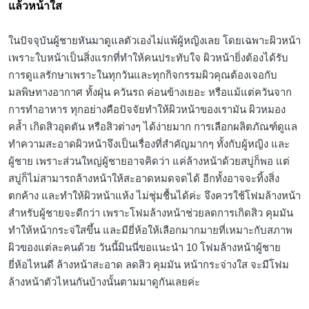
แล้วหน้าใส
ในปัจจุบันผู้ชายหันมาดูแลตัวเองไม่แพ้ผู้หญิงเลย โดยเฉพาะผิวหน้า
เพราะใบหน้าเป็นสิ่งแรกที่ทำให้คนประทับใจ ผิวหน้ายิ่งต้องได้รับ
การดูแลรักษาเพราะในทุกวันและทุกกิจกรรมผิวคุณต้องเจอกับ
มลพิษทางอากาศ ทั้งฝุ่น ควันรถ ค่อนข้างเยอะ หรือแม้แต่ควันจาก
การทำอาหาร ทุกอย่างคือปัจจัยทำให้ผิวหน้าของเรามัน ผิวหมอง
คล้ำ เกิดสิวอุดตัน หรือสิวต่างๆ ได้ง่ายมาก การเลือกผลิตภัณฑ์ดูแล
ทำความสะอาดผิวหน้าจึงเป็นเรื่องที่สำคัญมากๆ ทั้งกับผู้หญิง และ
ผู้ชาย เพราะส่วนใหญ่ผู้ชายอาจคิดว่า แค่ล้างหน้าด้วยสบู่ก็พอ แต่
สบู่ก็ไม่สามารถล้างหน้าให้สะอาดหมดจดได้ อีกทั้งอาจจะทิ้งสิ่ง
ตกค้าง และทำให้ผิวหน้าแห้ง ไม่ชุ่มชื้นได้ค่ะ จึงควรใช้โฟมล้างหน้า
สำหรับผู้ชายจะดีกว่า เพราะโฟมล้างหน้าช่วยลดการเกิดสิว คุมมัน
ทำให้หน้ากระจ่ใสขึ้น และมียี่ห้อให้เลือกมากมายที่เหมาะกับสภาพ
ผิวของแต่ละคนด้วย วันนี้มินนี่ขอแนะนำ 10 โฟมล้างหน้าผู้ชาย
ยี่ห้อไหนดี ล้างหน้าสะอาด ลดสิว คุมมัน หน้ากระจ่างใส จะมีโฟม
ล้างหน้าตัวไหนกันบ้างนั้นตามมาดูกันเลยค่ะ