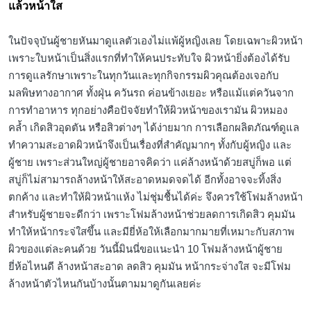
แล้วหน้าใส
ในปัจจุบันผู้ชายหันมาดูแลตัวเองไม่แพ้ผู้หญิงเลย โดยเฉพาะผิวหน้า
เพราะใบหน้าเป็นสิ่งแรกที่ทำให้คนประทับใจ ผิวหน้ายิ่งต้องได้รับ
การดูแลรักษาเพราะในทุกวันและทุกกิจกรรมผิวคุณต้องเจอกับ
มลพิษทางอากาศ ทั้งฝุ่น ควันรถ ค่อนข้างเยอะ หรือแม้แต่ควันจาก
การทำอาหาร ทุกอย่างคือปัจจัยทำให้ผิวหน้าของเรามัน ผิวหมอง
คล้ำ เกิดสิวอุดตัน หรือสิวต่างๆ ได้ง่ายมาก การเลือกผลิตภัณฑ์ดูแล
ทำความสะอาดผิวหน้าจึงเป็นเรื่องที่สำคัญมากๆ ทั้งกับผู้หญิง และ
ผู้ชาย เพราะส่วนใหญ่ผู้ชายอาจคิดว่า แค่ล้างหน้าด้วยสบู่ก็พอ แต่
สบู่ก็ไม่สามารถล้างหน้าให้สะอาดหมดจดได้ อีกทั้งอาจจะทิ้งสิ่ง
ตกค้าง และทำให้ผิวหน้าแห้ง ไม่ชุ่มชื้นได้ค่ะ จึงควรใช้โฟมล้างหน้า
สำหรับผู้ชายจะดีกว่า เพราะโฟมล้างหน้าช่วยลดการเกิดสิว คุมมัน
ทำให้หน้ากระจ่ใสขึ้น และมียี่ห้อให้เลือกมากมายที่เหมาะกับสภาพ
ผิวของแต่ละคนด้วย วันนี้มินนี่ขอแนะนำ 10 โฟมล้างหน้าผู้ชาย
ยี่ห้อไหนดี ล้างหน้าสะอาด ลดสิว คุมมัน หน้ากระจ่างใส จะมีโฟม
ล้างหน้าตัวไหนกันบ้างนั้นตามมาดูกันเลยค่ะ