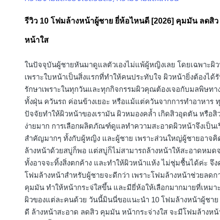
in
รีวิว 10 โฟมล้างหน้าผู้ชาย ยี่ห้อไหนดี [2026] คุมมัน ลดสิว
หน้าใส
ในปัจจุบันผู้ชายหันมาดูแลตัวเองไม่แพ้ผู้หญิงเลย โดยเฉพาะผิว
เพราะใบหน้าเป็นสิ่งแรกที่ทำให้คนประทับใจ ผิวหน้ายิ่งต้องได้
รักษาเพราะในทุกวันและทุกกิจกรรมผิวคุณต้องเจอกับมลพิษท
ทั้งฝุ่น ควันรถ ค่อนข้างเยอะ หรือแม้แต่ควันจากการทำอาหาร ท
ปัจจัยทำให้ผิวหน้าของเรามัน ผิวหมองคล้ำ เกิดสิวอุดตัน หรือสิว
ง่ายมาก การเลือกผลิตภัณฑ์ดูแลทำความสะอาดผิวหน้าจึงเป็นเรื่
สำคัญมากๆ ทั้งกับผู้หญิง และผู้ชาย เพราะส่วนใหญ่ผู้ชายอาจคิด
ล้างหน้าด้วยสบู่ก็พอ แต่สบู่ก็ไม่สามารถล้างหน้าให้สะอาดหมดจ
ทั้งอาจจะทิ้งสิ่งตกค้าง และทำให้ผิวหน้าแห้ง ไม่ชุ่มชื้นได้ค่ะ จึ
โฟมล้างหน้าสำหรับผู้ชายจะดีกว่า เพราะโฟมล้างหน้าช่วยลดกา
คุมมัน ทำให้หน้ากระจ่ใสขึ้น และมียี่ห้อให้เลือกมากมายที่เหม
ผิวของแต่ละคนด้วย วันนี้มินนี่ขอแนะนำ 10 โฟมล้างหน้าผู้ชาย 
ดี ล้างหน้าสะอาด ลดสิว คุมมัน หน้ากระจ่างใส จะมีโฟมล้างหน