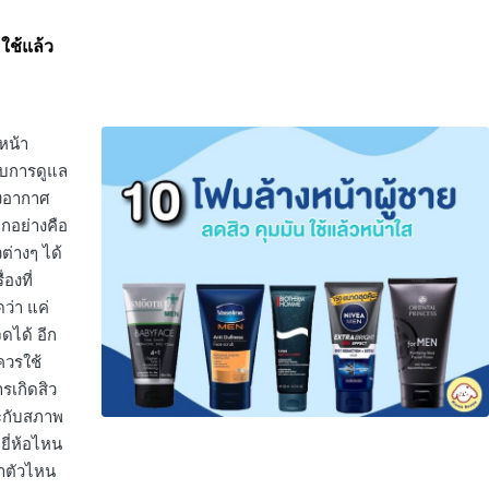
 ใช้แล้ว
หน้า
รับการดูแล
างอากาศ
ุกอย่างคือ
ต่างๆ ได้
องที่
ว่า แค่
ดได้ อีก
งควรใช้
รเกิดสิว
าะกับสภาพ
ยี่ห้อไหน
้าตัวไหน