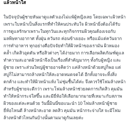
แล้วหน้าใส
ในปัจจุบันผู้ชายหันมาดูแลตัวเองไม่แพ้ผู้หญิงเลย โดยเฉพาะผิวหน้า
เพราะใบหน้าเป็นสิ่งแรกที่ทำให้คนประทับใจ ผิวหน้ายิ่งต้องได้รับ
การดูแลรักษาเพราะในทุกวันและทุกกิจกรรมผิวคุณต้องเจอกับ
มลพิษทางอากาศ ทั้งฝุ่น ควันรถ ค่อนข้างเยอะ หรือแม้แต่ควันจาก
การทำอาหาร ทุกอย่างคือปัจจัยทำให้ผิวหน้าของเรามัน ผิวหมอง
คล้ำ เกิดสิวอุดตัน หรือสิวต่างๆ ได้ง่ายมาก การเลือกผลิตภัณฑ์ดูแล
ทำความสะอาดผิวหน้าจึงเป็นเรื่องที่สำคัญมากๆ ทั้งกับผู้หญิง และ
ผู้ชาย เพราะส่วนใหญ่ผู้ชายอาจคิดว่า แค่ล้างหน้าด้วยสบู่ก็พอ แต่
สบู่ก็ไม่สามารถล้างหน้าให้สะอาดหมดจดได้ อีกทั้งอาจจะทิ้งสิ่ง
ตกค้าง และทำให้ผิวหน้าแห้ง ไม่ชุ่มชื้นได้ค่ะ จึงควรใช้โฟมล้างหน้า
สำหรับผู้ชายจะดีกว่า เพราะโฟมล้างหน้าช่วยลดการเกิดสิว คุมมัน
ทำให้หน้ากระจ่ใสขึ้น และมียี่ห้อให้เลือกมากมายที่เหมาะกับสภาพ
ผิวของแต่ละคนด้วย วันนี้มินนี่ขอแนะนำ 10 โฟมล้างหน้าผู้ชาย
ยี่ห้อไหนดี ล้างหน้าสะอาด ลดสิว คุมมัน หน้ากระจ่างใส จะมีโฟม
ล้างหน้าตัวไหนกันบ้างนั้นตามมาดูกันเลยค่ะ