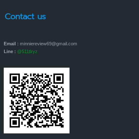
Contact us
Email :
minniereview69@gmail.com
Line :
@511tlryz