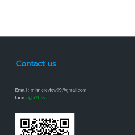
by
Contact us
Email :
minniereview69@gmail.com
Line :
@511tlryz