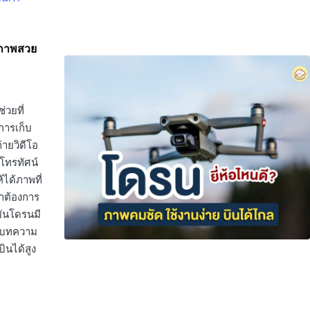
็บภาพสวย
่วยที่
การเก็บ
่ายวิดีโอ
โทรทัศน์
้ได้ภาพที่
ราต้องการ
บันโดรนมี
นำบทความ
ินได้สูง