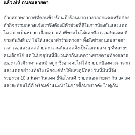
แล้วเท่ห์ ถนอมสายตา
ด้วยสภาพอากาศที่ค่อนข้างร้อน ถึงร้อนมาก เวลาออกแดดหรือต้อง
ทำกิจกรรมกลางแจ้งเราจึงต้องมีตัวช่วยที่ดีในการป้องกันแสงแดด
ไม่ว่าจะเป็นหมวก เสื้อคลุม แล้วที่ขาดไม่ได้เลยคือ แว่นกันแดด ที่
ช่วยกันรังสี uv ไม่ให้แสงมาทำร้ายดวงตา ทั้งยังช่วยถนอมสายตา
เวลาเจอแสงแดดด้วยค่ะ แว่นกันแดดจึงเป็นไอเทมแรกๆ ที่หลายๆ
คนเลือกใช้ แต่ในปัจจุบันนี้มีแว่นตากันแดดวางขายตามท้องตลาด
เยอะ แล้วมีราคาค่อนข้างถูก ซึ่งอาจจะไม่ได้ช่วยปกป้องดวงตาจาก
แสงแดดอย่างแท้จริง เพียงแค่ทำให้แสงดูมึดลง วันนี้มินนี่จึง
รวบรวม 10 แว่นตากันแดด ยี่ห้อไหนดี ช่วยถนอมสายตา กัน uv ลด
แสงสะท้อนได้ดี พร้อมคำแนะนำในการซื้อมาฝากค่ะ ไปดูกัน