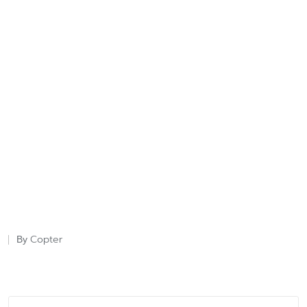
Copter
By
Posted
by