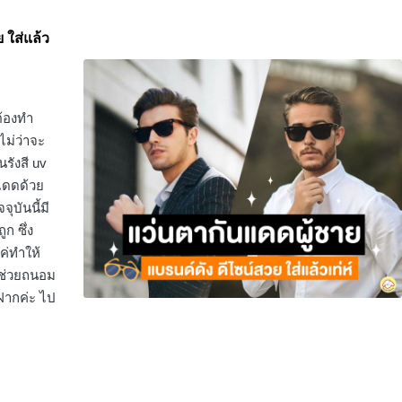
ย ใส่แล้ว
ต้องทำ
ไม่ว่าจะ
นรังสี uv
แดดด้วย
ุบันนี้มี
ก ซึ่ง
ค่ทำให้
ี ช่วยถนอม
ฝากค่ะ ไป