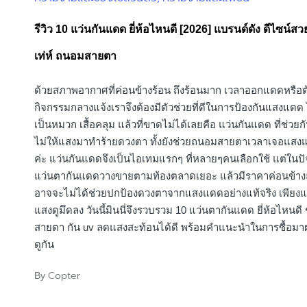
in
รีวิว 10 แว่นกันแดด ยี่ห้อไหนดี [2026] แบรนด์ดัง ดีไซน์สว
เท่ห์ ถนอมสายตา
ด้วยสภาพอากาศที่ค่อนข้างร้อน ถึงร้อนมาก เวลาออกแดดหรือ
กิจกรรมกลางแจ้งเราจึงต้องมีตัวช่วยที่ดีในการป้องกันแสงแดด 
เป็นหมวก เสื้อคลุม แล้วที่ขาดไม่ได้เลยคือ แว่นกันแดด ที่ช่วยกั
ไม่ให้แสงมาทำร้ายดวงตา ทั้งยังช่วยถนอมสายตาเวลาเจอแสง
ค่ะ แว่นกันแดดจึงเป็นไอเทมแรกๆ ที่หลายๆคนเลือกใช้ แต่ในปัจจ
แว่นตากันแดดวางขายตามท้องตลาดเยอะ แล้วมีราคาค่อนข้างถู
อาจจะไม่ได้ช่วยปกป้องดวงตาจากแสงแดดอย่างแท้จริง เพียงแ
แสงดูมึดลง วันนี้มินนี่จึงรวบรวม 10 แว่นตากันแดด ยี่ห้อไหนด
สายตา กัน uv ลดแสงสะท้อนได้ดี พร้อมคำแนะนำในการซื้อมา
ดูกัน
Copter
By
Posted
by