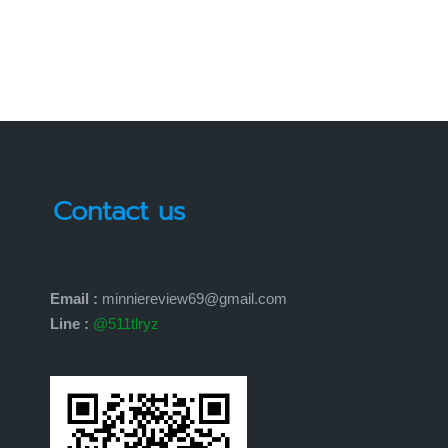
Contact us
Email :
minniereview69@gmail.com
Line :
@511tlryz