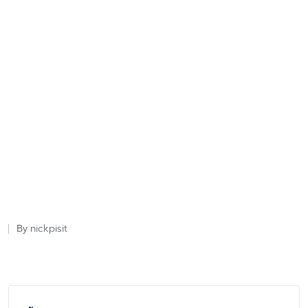
nickpisit
By
Posted
by