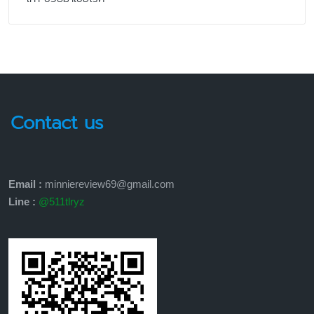
Contact us
Email :
minniereview69@gmail.com
Line :
@511tlryz