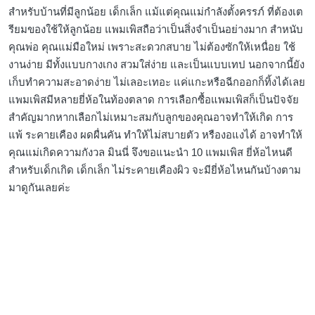
สำหรับบ้านที่มีลูกน้อย เด็กเล็ก แม้แต่คุณแม่กำลังตั้งครรภ์ ที่ต้องเต
รียมของใช้ให้ลูกน้อย แพมเพิสถือว่าเป็นสิ่งจำเป็นอย่างมาก สำหนับ
คุณพ่อ คุณแม่มือใหม่ เพราะสะดวกสบาย ไม่ต้องซักให้เหนื่อย ใช้
งานง่าย มีทั้งแบบกางเกง สวมใส่ง่าย และเป็นแบบเทป นอกจากนี้ยัง
เก็บทำความสะอาดง่าย ไม่เลอะเทอะ แค่แกะหรือฉีกออกก็ทิ้งได้เลย
แพมเพิสมีหลายยี่ห้อในท้องตลาด การเลือกซื้อแพมเพิสก็เป็นปัจจัย
สำคัญมากหากเลือกไม่เหมาะสมกับลูกของคุณอาจทำให้เกิด การ
แพ้ ระคายเคือง ผดผื่นคัน ทำให้ไม่สบายตัว หรืองอแงได้ อาจทำให้
คุณแม่เกิดความกังวล มินนี่ จึงขอแนะนำ 10 แพมเพิส ยี่ห้อไหนดี
สำหรับเด็กเกิด เด็กเล็ก ไม่ระคายเคืองผิว จะมียี่ห้อไหนกันบ้างตาม
มาดูกันเลยค่ะ